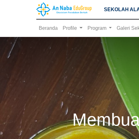
SEKOLAH ALA
Beranda
Profile
Program
Galeri Se
Membuat