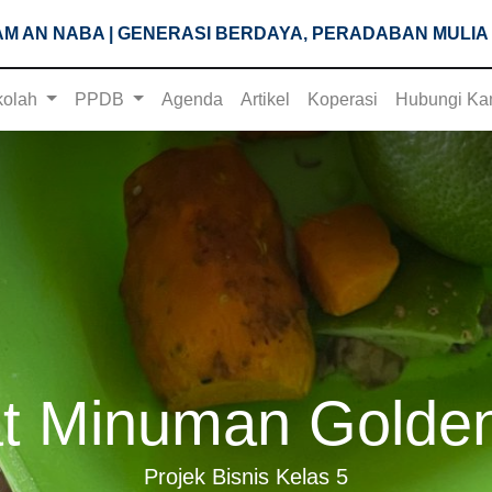
M AN NABA | GENERASI BERDAYA, PERADABAN MULIA
kolah
PPDB
Agenda
Artikel
Koperasi
Hubungi Ka
 Minuman Golden
Projek Bisnis Kelas 5