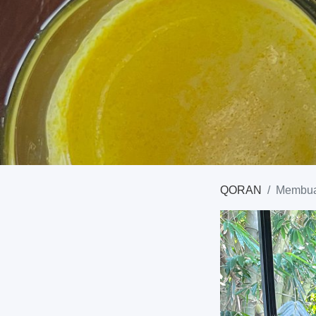
QORAN
Membua