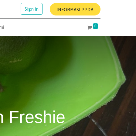
Sign in
INFORMASI PPDB
0
mi
 Freshie